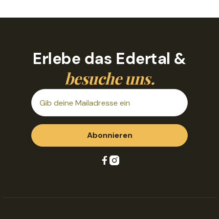
Erlebe das Edertal &
besuche uns.

